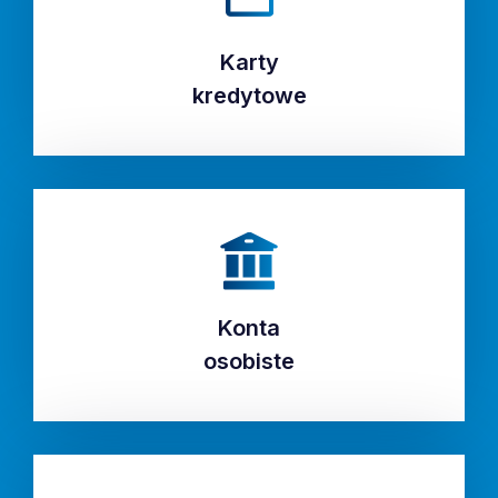
Karty
Karty
kredytowe
kredytowe
Konta
Konta
osobiste
osobiste