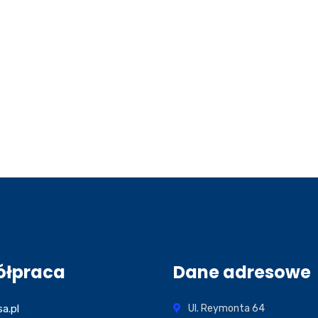
ółpraca
Dane adresowe
sa.pl
Ul. Reymonta 64