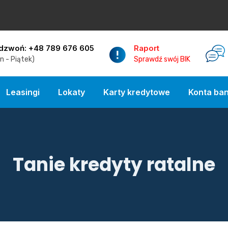
dzwoń: +48 789 676 605
Raport
n - Piątek)
Sprawdź swój BIK
Leasingi
Lokaty
Karty kredytowe
Konta ba
Tanie kredyty ratalne