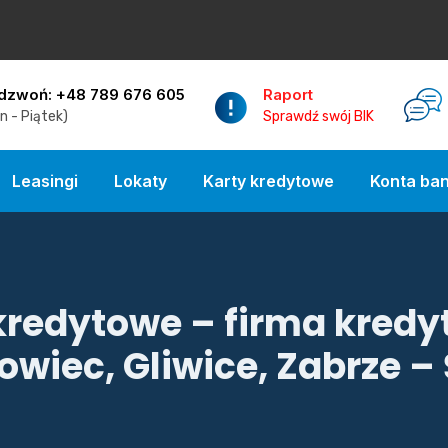
dzwoń: +48 789 676 605
Raport
n - Piątek)
Sprawdź swój BIK
Leasingi
Lokaty
Karty kredytowe
Konta ba
kredytowe – firma kredy
wiec, Gliwice, Zabrze –