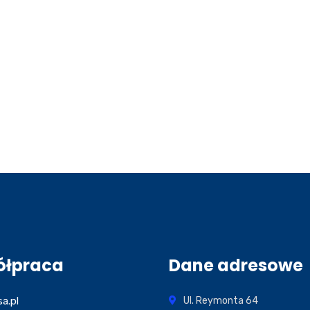
ółpraca
Dane adresowe
sa.pl
Ul. Reymonta 64