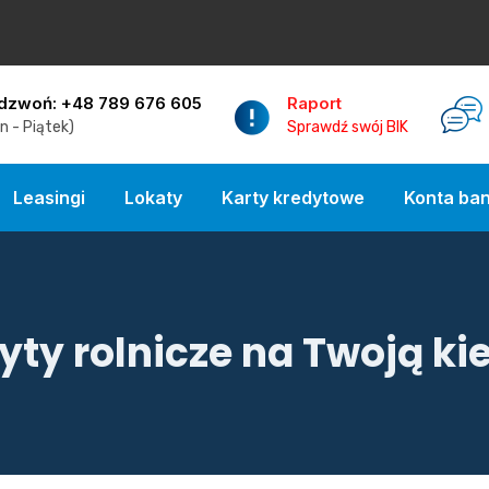
dzwoń: +48 789 676 605
Raport
n - Piątek)
Sprawdź swój BIK
Leasingi
Lokaty
Karty kredytowe
Konta ba
yty rolnicze na Twoją ki