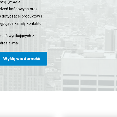
owej (wraz z
ądzeń końcowych oraz
dotyczącej produktów i
stępujące kanały kontaktu:
mień wynikających z
res e-mail.
Wyślij wiadomość