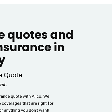
 quotes and
insurance in
y
e Quote
ast.
urance quote with Alico. We
e coverages that are right for
or anything you don’t want!