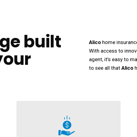
ge built
Alico
home insurance 
your
With access to innov
agent, it’s easy to m
to see all that
Alico
h