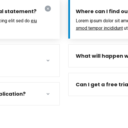
al statement?
Where can I find o
cing elit sed do
eiu
Lorem ipsum dolor sit ame
smod tempor incididunt
ut
What will happen w
Can I get a free tri
lication?