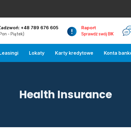
Zadzwoń: +48 789 676 605
Raport
Pon - Piątek)
Sprawdź swój BIK
Leasingi
Lokaty
Karty kredytowe
Konta ban
Health Insurance