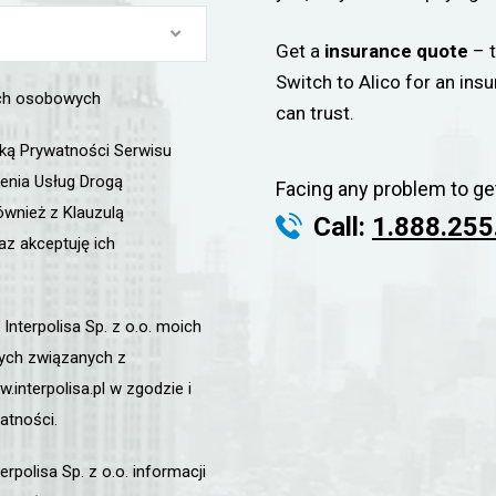
Get a
insurance quote
– t
Switch to Alico for an ins
ych osobowych
can trust.
yką Prywatności Serwisu
enia Usług Drogą
Facing any problem to ge
ównież z Klauzulą
Call:
1.888.255
az akceptuję ich
nterpolisa Sp. z o.o. moich
ych związanych z
interpolisa.pl w zgodzie i
atności.
polisa Sp. z o.o. informacji