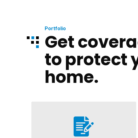
Portfolio
Get covera
to protect 
home.