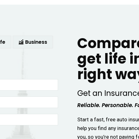
Compare
ife
Business
get life 
right wa
Get an Insuranc
Reliable. Personable. F
Start a fast, free auto ins
help you find any insuranc
you, so you’re not paying f