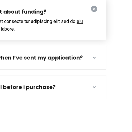
ut about funding?
t consecte tur adipiscing elit sed do
eiu
 labore.
hen I’ve sent my application?
al before I purchase?